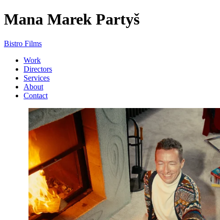
Mana
Marek Partyš
Bistro Films
Work
Directors
Services
About
Contact