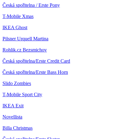
Česká spořitelna / Erste
Pony
T-Mobile
Xmas
IKEA
Ghost
Pilsner Urquell
Martina
Rohlik.cz
Bezsmichov
Česká spořitelna/Erste
Credit Card
Česká spořitelna/Erste
Bass Horn
Slido
Zombies
T-Mobile
Sport City
IKEA
Exit
Novellista
Billa
Christmas