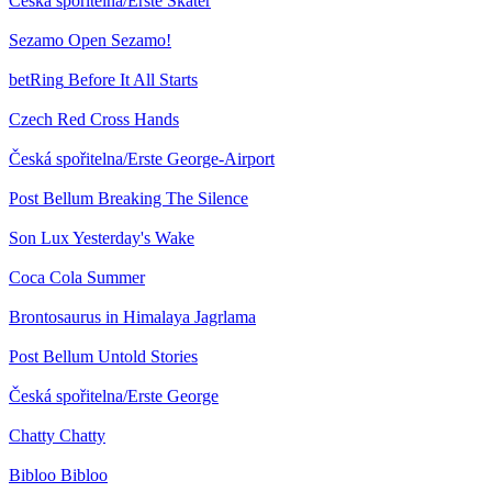
Česká spořitelna/Erste
Skater
Sezamo
Open Sezamo!
betRing
Before It All Starts
Czech Red Cross
Hands
Česká spořitelna/Erste
George-Airport
Post Bellum
Breaking The Silence
Son Lux
Yesterday's Wake
Coca Cola
Summer
Brontosaurus in Himalaya
Jagrlama
Post Bellum
Untold Stories
Česká spořitelna/Erste
George
Chatty
Chatty
Bibloo
Bibloo