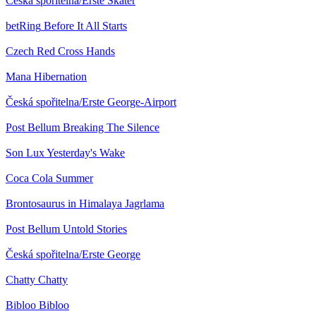
Česká spořitelna/Erste
Skater
betRing
Before It All Starts
Czech Red Cross
Hands
Mana
Hibernation
Česká spořitelna/Erste
George-Airport
Post Bellum
Breaking The Silence
Son Lux
Yesterday's Wake
Coca Cola
Summer
Brontosaurus in Himalaya
Jagrlama
Post Bellum
Untold Stories
Česká spořitelna/Erste
George
Chatty
Chatty
Bibloo
Bibloo