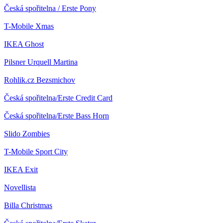
Česká spořitelna / Erste
Pony
T-Mobile
Xmas
IKEA
Ghost
Pilsner Urquell
Martina
Rohlik.cz
Bezsmichov
Česká spořitelna/Erste
Credit Card
Česká spořitelna/Erste
Bass Horn
Slido
Zombies
T-Mobile
Sport City
IKEA
Exit
Novellista
Billa
Christmas