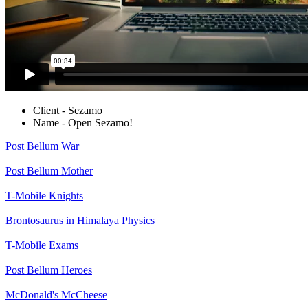
Client - Sezamo
Name - Open Sezamo!
Post Bellum
War
Post Bellum
Mother
T-Mobile
Knights
Brontosaurus in Himalaya
Physics
T-Mobile
Exams
Post Bellum
Heroes
McDonald's
McCheese